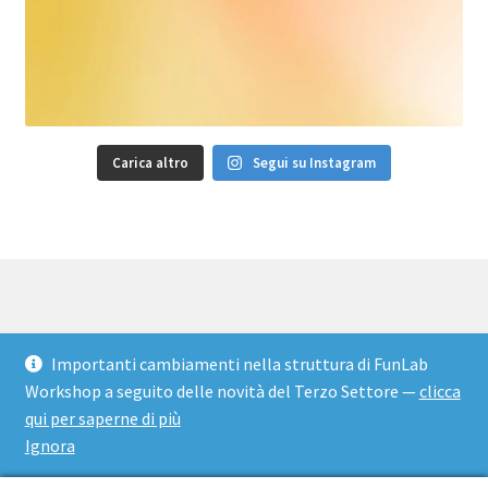
Carica altro
Segui su Instagram
© FunLab Workshop 2026
Importanti cambiamenti nella struttura di FunLab
Privacy Policy
Realizzato con WooCommerce
.
·
Politica di
Workshop a seguito delle novità del Terzo Settore —
clicca
Rimborso
·
Inclusione e accessibilità
·
Politica di
qui per saperne di più
comportamento
Ignora