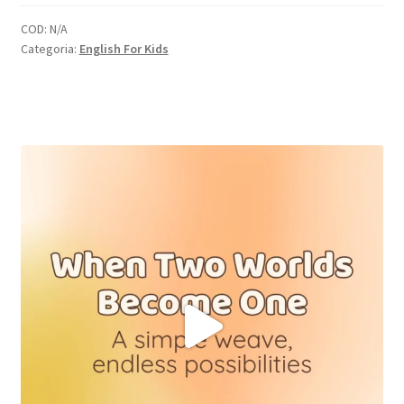
2026/27
Acconto
COD:
N/A
Categoria:
English For Kids
50€
quantità