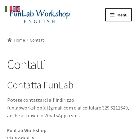
Vai
Vai
Menu
alla
al
navigazione
contenuto
Espandi
Cosa facciamo
il
Home
Contatti
menu
Espandi
Chi Siamo
child
il
Contatti
menu
Blog
child
Espandi
Shop
Contatta FunLab
il
menu
Potete contattarci all’indirizzo
child
funlabworkshop(at)gmail.com o al cellulare 329.6211649,
anche attraverso WhatsApp o sms.
FunLab Workshop
via Gorani, 5