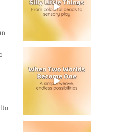
e
un
o
lto