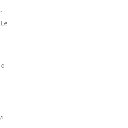
on
 Le
 o
vi
.