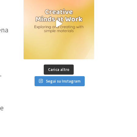
ena
Carica altro
.
Segui su Instagram
le