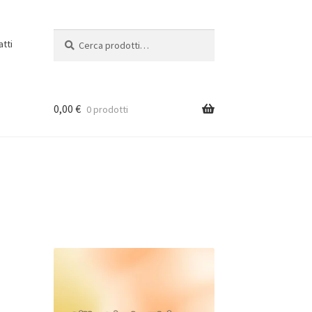
Cerca:
Cerca
atti
0,00
€
0 prodotti