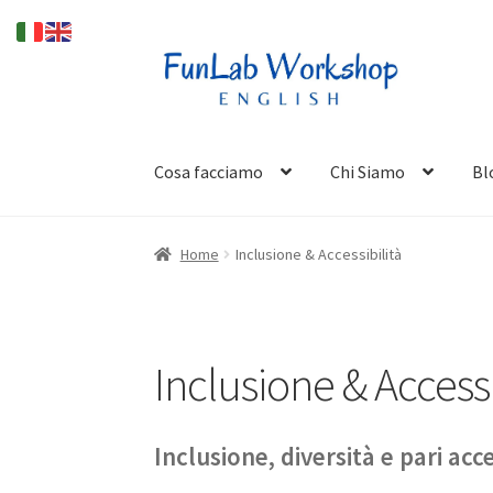
Vai
Vai
alla
al
navigazione
contenuto
Cosa facciamo
Chi Siamo
Bl
Home
Inclusione & Accessibilità
Inclusione & Accessi
Inclusione, diversità e pari acc