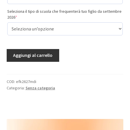
Seleziona il tipo di scuola che frequenterà tuo figlio da settembre
(required)
2026
*
Manifestazione
Aggiungi al carrello
di
interesse
Corsi
English
COD:
efk2627mdi
Categoria:
Senza categoria
For
Kids
2026/7
quantità