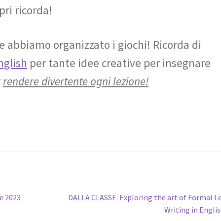
ri ricorda!
 abbiamo organizzato i giochi! Ricorda di
glish
per tante idee creative per insegnare
r
rendere divertente ogni lezione!
Articolo
e 2023
DALLA CLASSE: Exploring the art of Formal L
successivo:
Writing in Engli