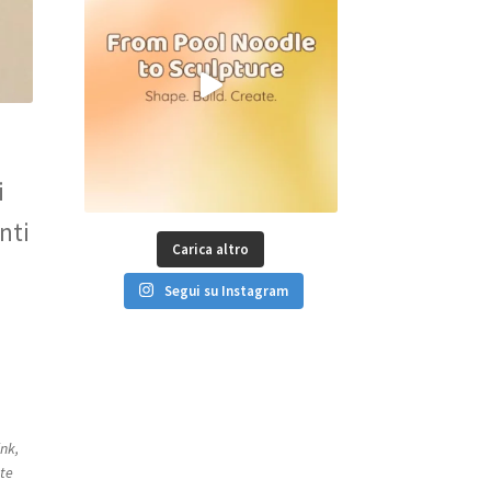
i
nti
Carica altro
Segui su Instagram
ink,
nte