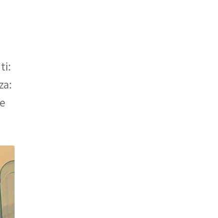
ti:
za:
le