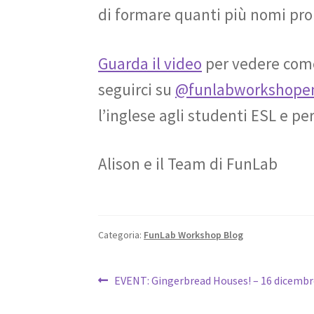
di formare quanti più nomi prop
Guarda il video
per vedere come
seguirci su
@funlabworkshopen
l’inglese agli studenti ESL e pe
Alison e il Team di FunLab
Categoria:
FunLab Workshop Blog
Navigazione
Articolo
EVENT: Gingerbread Houses! – 16 dicembr
precedente:
articoli