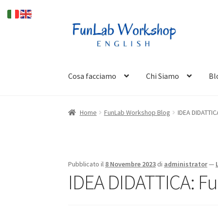
Vai
Vai
alla
al
navigazione
contenuto
Cosa facciamo
Chi Siamo
Bl
Home
FunLab Workshop Blog
IDEA DIDATTICA
Pubblicato il
8 Novembre 2023
di
administrator
—
IDEA DIDATTICA: Fun