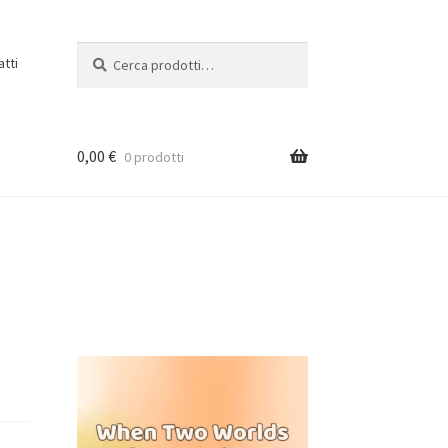
Cerca:
Cerca
atti
0,00
€
0 prodotti