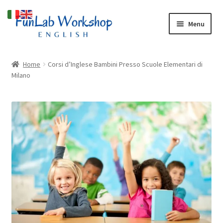
Vai
Vai
Menu
alla
al
navigazione
contenuto
Espandi
Cosa facciamo
il
Home
Corsi d’Inglese Bambini Presso Scuole Elementari di
menu
Espandi
Milano
Chi Siamo
child
il
menu
Blog
child
Espandi
Shop
il
menu
child