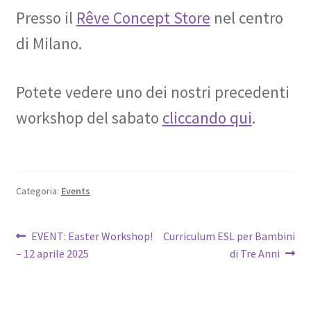
Presso il
Rêve Concept Store
nel centro
di Milano.
Potete vedere uno dei nostri precedenti
workshop del sabato
cliccando qui
.
Categoria:
Events
Navigazione
Articolo
Articolo
EVENT: Easter Workshop!
Curriculum ESL per Bambini
precedente:
successivo:
– 12 aprile 2025
di Tre Anni
articoli