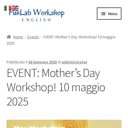
Vai
Vai
Menu
alla
al
navigazione
contenuto
Espandi
Cosa facciamo
il
Home
Events
EVENT: Mother’s Day Workshop! 10 maggio
menu
Espandi
2025
Chi Siamo
child
il
menu
Blog
Pubblicato il
30 Gennaio 2025
di
administrator
child
EVENT: Mother’s Day
Espandi
Shop
il
Workshop! 10 maggio
menu
child
2025