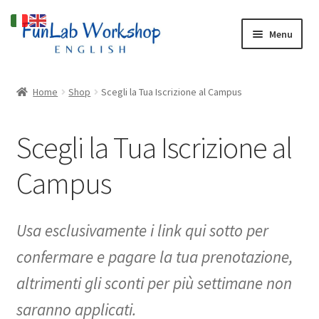
Vai
Vai
Menu
alla
al
navigazione
contenuto
Espandi
Cosa facciamo
il
Home
Shop
Scegli la Tua Iscrizione al Campus
menu
Espandi
Chi Siamo
child
il
Scegli la Tua Iscrizione al
menu
Blog
child
Campus
Espandi
Shop
il
menu
Usa esclusivamente i link qui sotto per
child
confermare e pagare la tua prenotazione,
altrimenti gli sconti per più settimane non
saranno applicati.